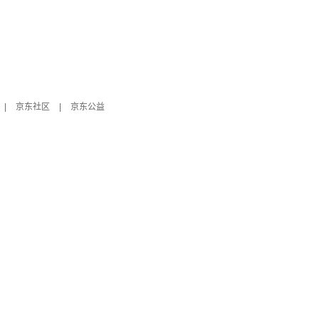
|
京东社区
|
京东公益