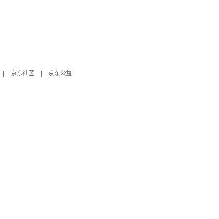
|
京东社区
|
京东公益