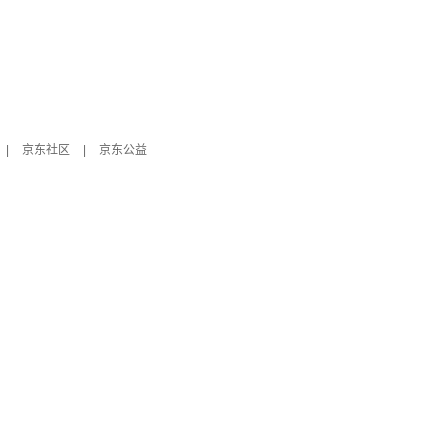
|
京东社区
|
京东公益