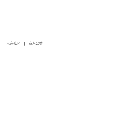
|
京东社区
|
京东公益