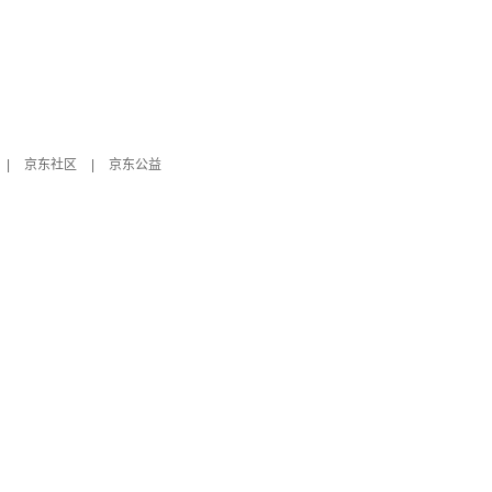
|
京东社区
|
京东公益