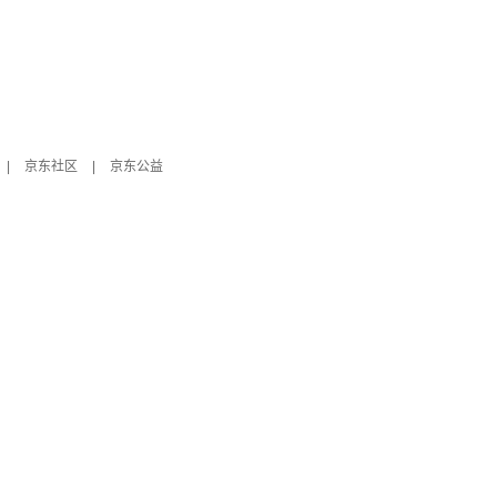
|
京东社区
|
京东公益