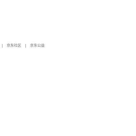
|
京东社区
|
京东公益