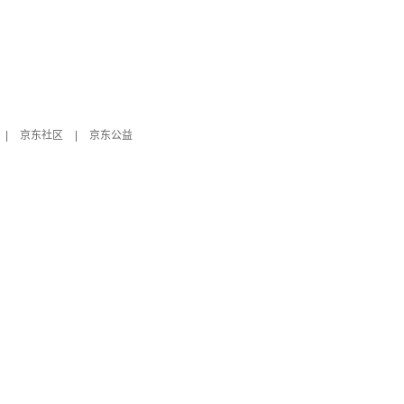
|
京东社区
|
京东公益