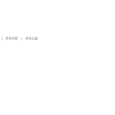
|
京东社区
|
京东公益