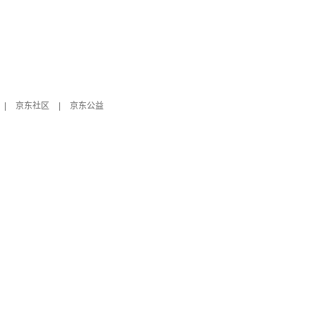
|
京东社区
|
京东公益