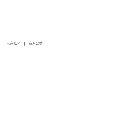
|
京东社区
|
京东公益