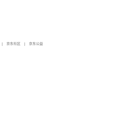
|
京东社区
|
京东公益