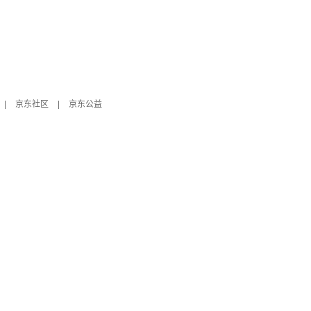
|
京东社区
|
京东公益