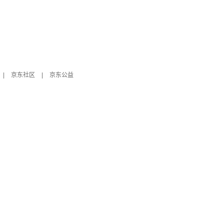
|
京东社区
|
京东公益