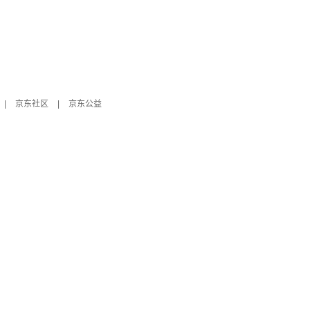
|
京东社区
|
京东公益