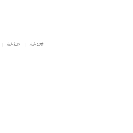
|
京东社区
|
京东公益