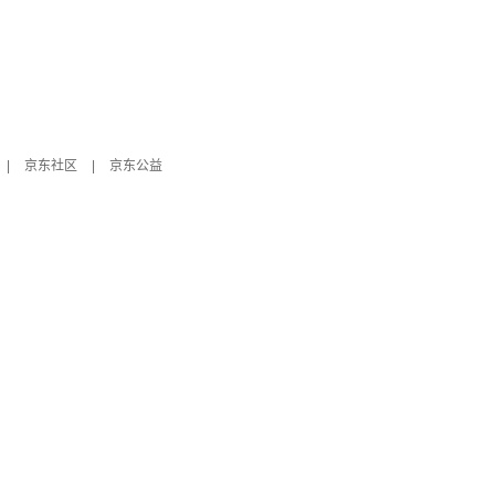
|
京东社区
|
京东公益