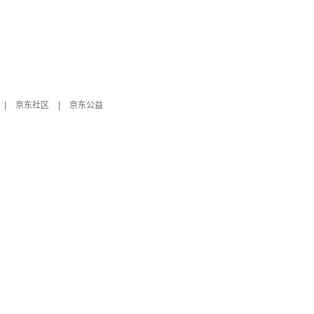
|
京东社区
|
京东公益