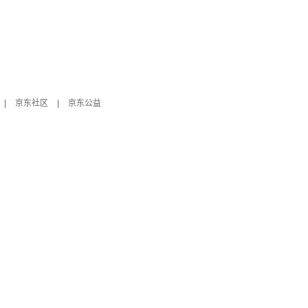
|
京东社区
|
京东公益