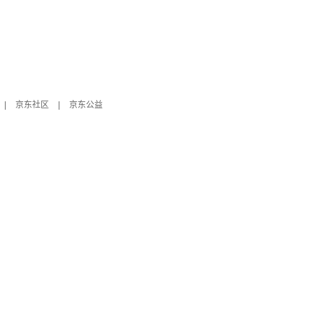
|
京东社区
|
京东公益