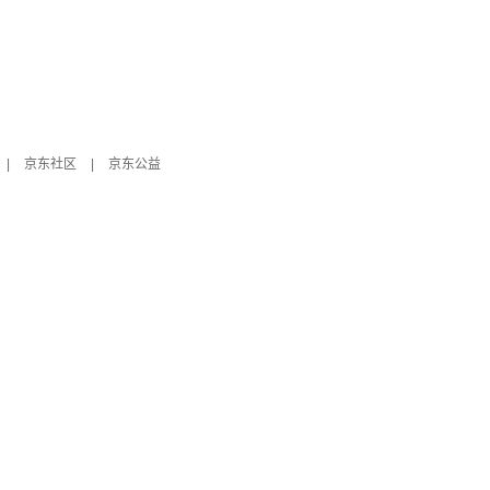
|
京东社区
|
京东公益