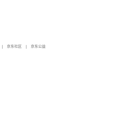
|
京东社区
|
京东公益