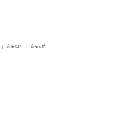
|
京东社区
|
京东公益