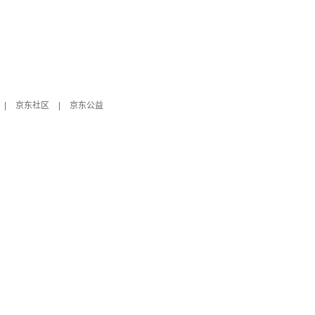
|
京东社区
|
京东公益