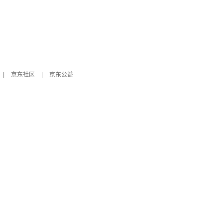
|
京东社区
|
京东公益