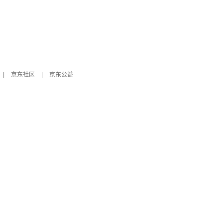
|
京东社区
|
京东公益