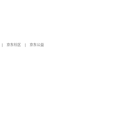
|
京东社区
|
京东公益