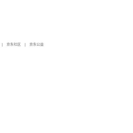
|
京东社区
|
京东公益