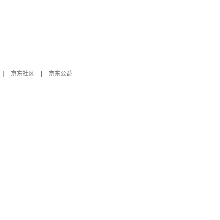
|
京东社区
|
京东公益