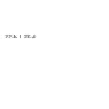
|
京东社区
|
京东公益