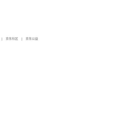
|
京东社区
|
京东公益