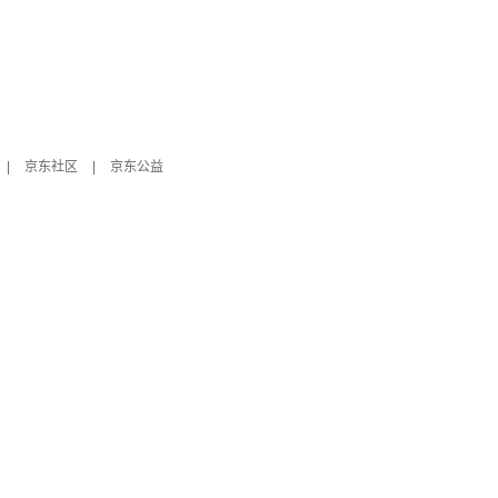
|
京东社区
|
京东公益