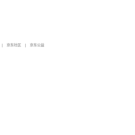
|
京东社区
|
京东公益