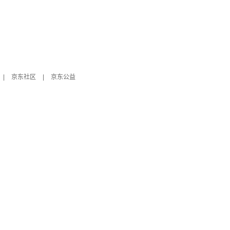
|
京东社区
|
京东公益