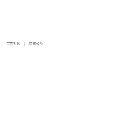
|
京东社区
|
京东公益