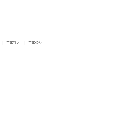
|
京东社区
|
京东公益