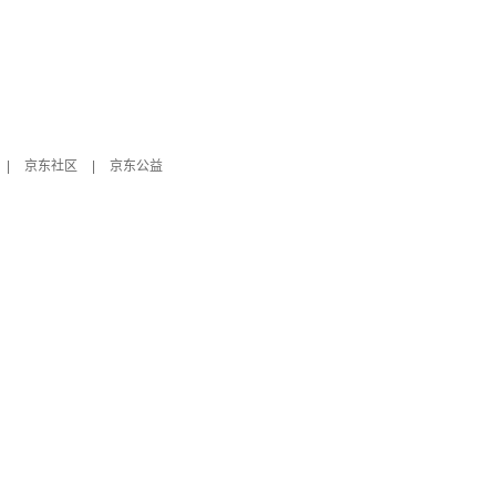
|
京东社区
|
京东公益