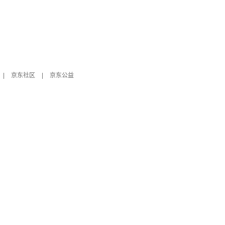
|
京东社区
|
京东公益