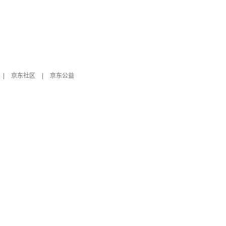
|
京东社区
|
京东公益