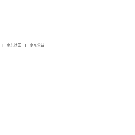
|
京东社区
|
京东公益