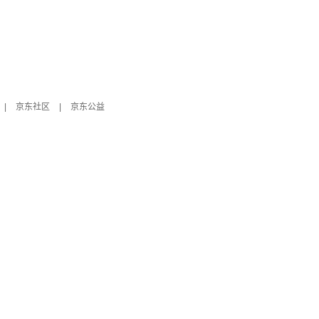
|
京东社区
|
京东公益