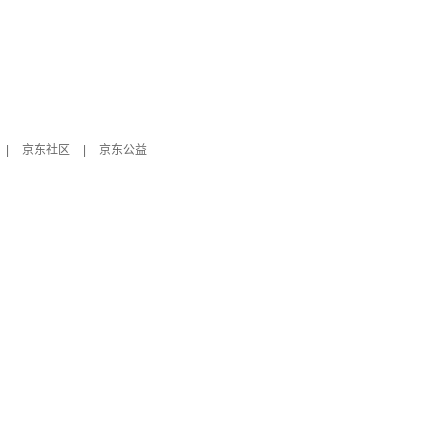
|
京东社区
|
京东公益