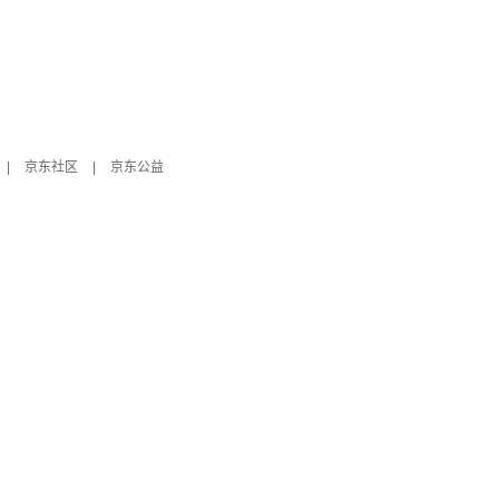
|
京东社区
|
京东公益