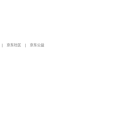
|
京东社区
|
京东公益