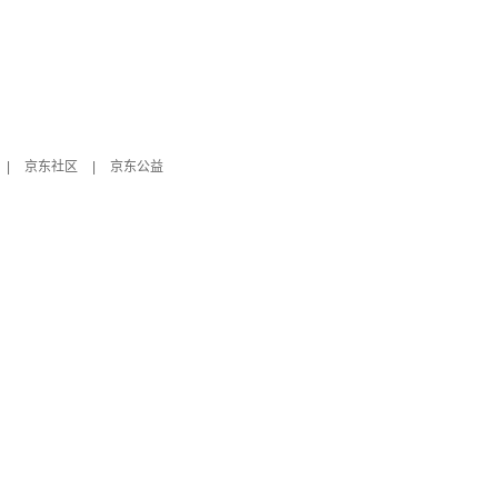
|
京东社区
|
京东公益