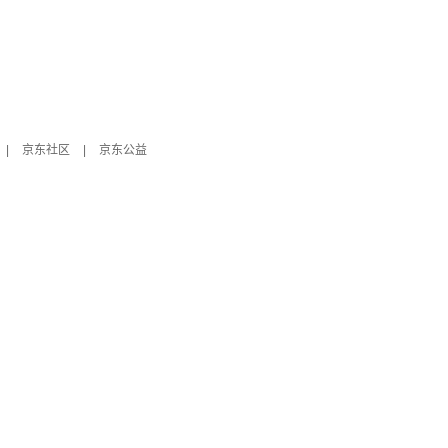
|
京东社区
|
京东公益