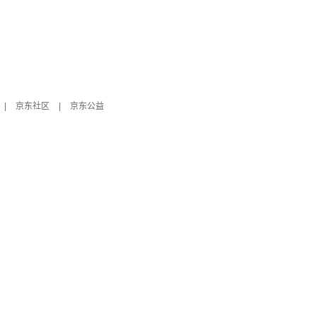
|
京东社区
|
京东公益