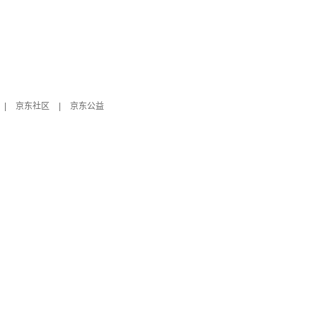
|
京东社区
|
京东公益