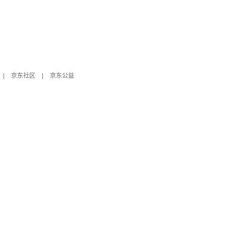
|
京东社区
|
京东公益