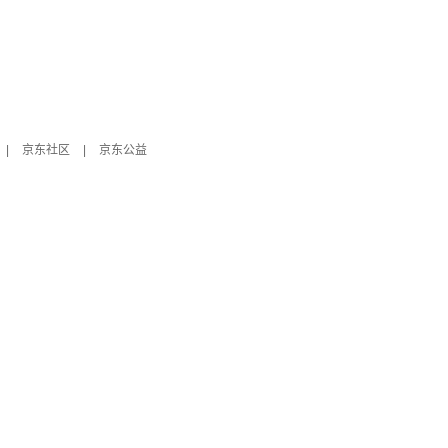
|
京东社区
|
京东公益